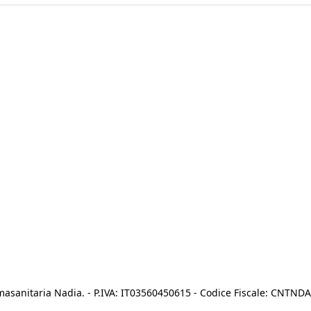
asanitaria Nadia. - P.IVA: IT03560450615 - Codice Fiscale: CNTN