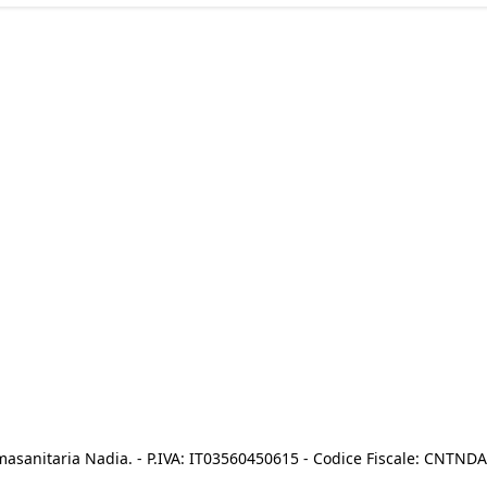
asanitaria Nadia. - P.IVA: IT03560450615 - Codice Fiscale: CNTN