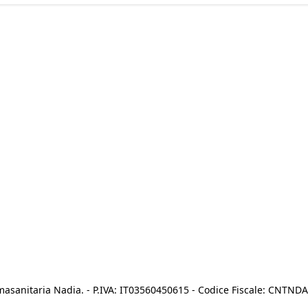
asanitaria Nadia. - P.IVA: IT03560450615 - Codice Fiscale: CNTN