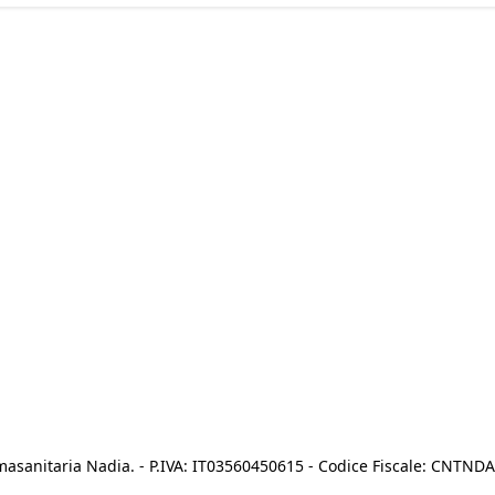
asanitaria Nadia. - P.IVA: IT03560450615 - Codice Fiscale: CNTN