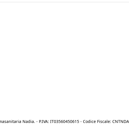
asanitaria Nadia. - P.IVA: IT03560450615 - Codice Fiscale: CNTN