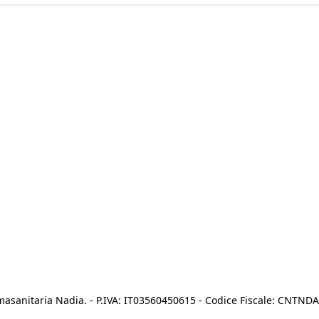
asanitaria Nadia. - P.IVA: IT03560450615 - Codice Fiscale: CNTN