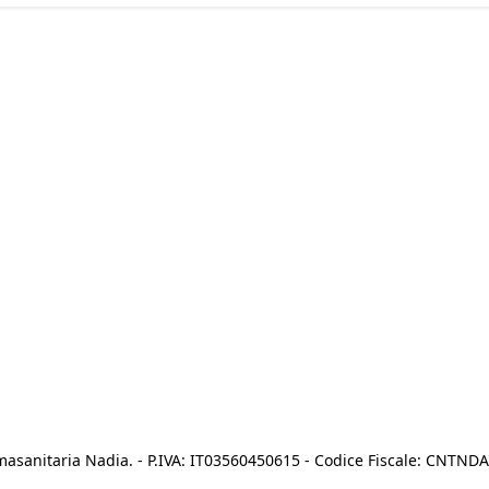
asanitaria Nadia. - P.IVA: IT03560450615 - Codice Fiscale: CNTN