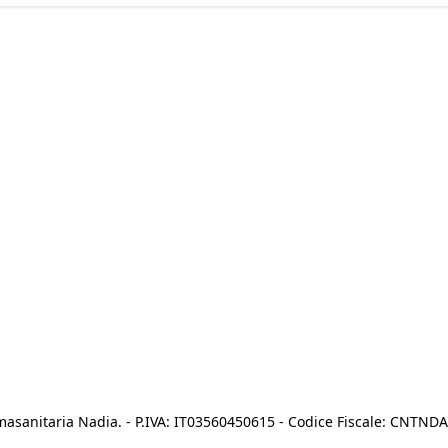
asanitaria Nadia. - P.IVA: IT03560450615 - Codice Fiscale: CNTN