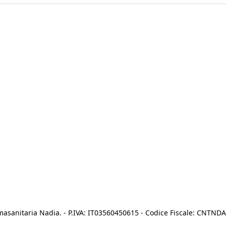
asanitaria Nadia. - P.IVA: IT03560450615 - Codice Fiscale: CNTN