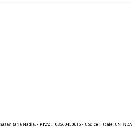
asanitaria Nadia. - P.IVA: IT03560450615 - Codice Fiscale: CNTN