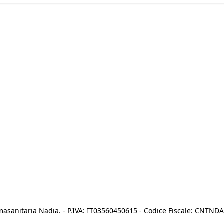
asanitaria Nadia. - P.IVA: IT03560450615 - Codice Fiscale: CNTN