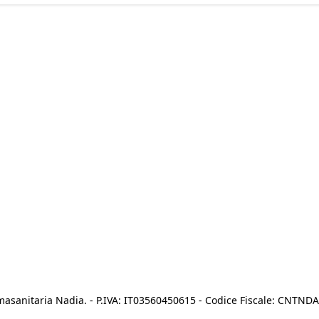
asanitaria Nadia. - P.IVA: IT03560450615 - Codice Fiscale: CNTN