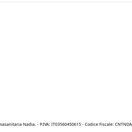
asanitaria Nadia. - P.IVA: IT03560450615 - Codice Fiscale: CNTN